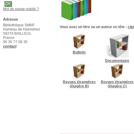
Mot de passe oublié ?
Adresse
Bibliothèque SMNF
Vous avez un titre ou un auteur en tête :
cli
Hameau de Haendries
59270 BAILLEUL
France
06 30 77 08 30
contact
Bulletin
Documentaire
Revues étrangères
Revues étrangères
(étagère B)
(étagère C)