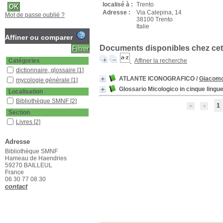
localisé à :
Trento
Adresse :
Via Calepina, 14
Mot de passe oublié ?
38100 Trento
Italie
Affiner ou comparer
Documents disponibles chez cet 
Catégories
Affiner la recherche
dictionnaire, glossaire
[1]
ATLANTE ICONOGRAFICO
/
Giacomo
mycologie générale
[1]
Glossario Micologico in cinque lingue
Localisation
Bibliothèque SMNF
[2]
1
Section
Livres
[2]
Adresse
Bibliothèque SMNF
Hameau de Haendries
59270 BAILLEUL
France
06 30 77 08 30
contact