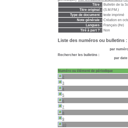
Titre :
Bulletin de la 
Titre original :
(S.M.P.M.)
Type de document :
texte imprimé
Note générale :
Création en oct
Langues :
Français (
fre
)
Tiré à part ? :
Non
Liste des numéros ou bulletins :
par numéro 
Rechercher les bulletins :
par date
Numéro ou élément de périodique
2
3
4
5
6
7
8
9
10