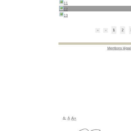
11
12
13
1
2
Mentions légal
A-
A
A+