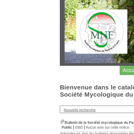
Accu
Bienvenue dans le catal
Société Mycologique du 
Nouvelle recherche
Bulletin de la Société mycologique du P
Public
ISBD
Aucun avis sur cette notice.
[périodique]
Voir les bulletins disponibles
Re