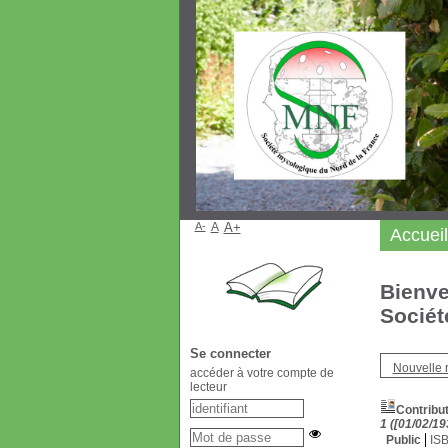
A-
A
A+
Accueil
Bienve
Sociét
Se connecter
Nouvelle 
accéder à votre compte de
lecteur
Contribut
1 ([01/02/19
Public
IS