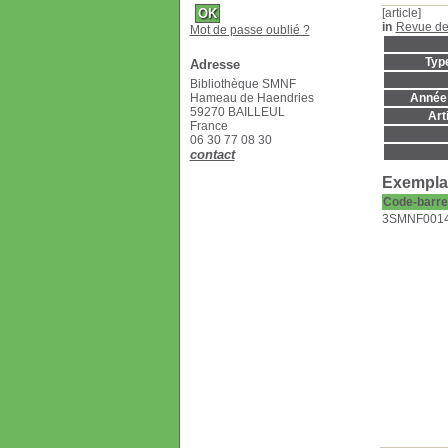
[article]
in
Revue de
Mot de passe oublié ?
Typ
Adresse
Bibliothèque SMNF
Hameau de Haendries
Année 
59270 BAILLEUL
Art
France
06 30 77 08 30
contact
Exemplai
Code-barre
3SMNF001