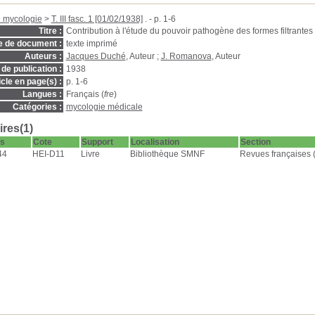
 mycologie
>
T. III fasc. 1 [01/02/1938]
. - p. 1-6
Titre :
Contribution à l'étude du pouvoir pathogène des formes filtrante
e de document :
texte imprimé
Auteurs :
Jacques Duché
, Auteur ;
J. Romanova
, Auteur
de publication :
1938
icle en page(s) :
p. 1-6
Langues :
Français (
fre
)
Catégories :
mycologie médicale
res(1)
s
Cote
Support
Localisation
Section
44
HEI-D11
Livre
Bibliothèque SMNF
Revues françaises 