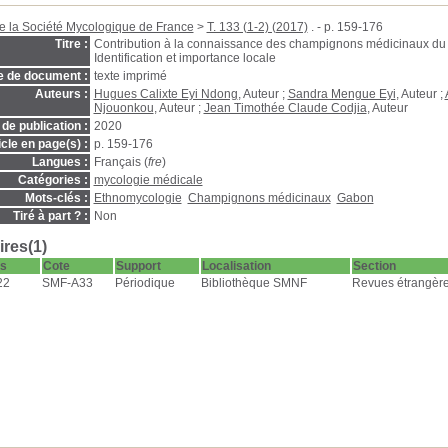
de la Société Mycologique de France
>
T. 133 (1-2) (2017)
. - p. 159-176
Titre :
Contri­bution à la connaissance des champignons médicinaux du
Identification et importance locale
e de document :
texte imprimé
Auteurs :
Hugues Calixte Eyi Ndong
, Auteur ;
Sandra Mengue Eyi
, Auteur ;
Njouonkou
, Auteur ;
Jean Timothée Claude Codjia
, Auteur
de publication :
2020
icle en page(s) :
p. 159-176
Langues :
Français (
fre
)
Catégories :
mycologie médicale
Mots-clés :
Ethnomycologie
Champignons médicinaux
Gabon
Tiré à part ? :
Non
res(1)
s
Cote
Support
Localisation
Section
22
SMF-A33
Périodique
Bibliothèque SMNF
Revues étrangère