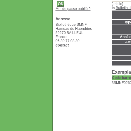
[article]
in
Bulletin 
Mot de passe oublié ?
Adresse
Typ
Bibliothèque SMNF
Hameau de Haendries
59270 BAILLEUL
France
Année 
06 30 77 08 30
Art
contact
Exemplai
Code-barre
3SMNF026