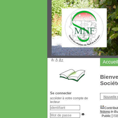
A-
A
A+
Accueil
Bienve
Sociét
Se connecter
Nouvelle 
accéder à votre compte de
lecteur
Contri­bu
Ndong
in Bu
Public
IS