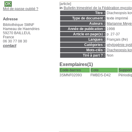
[article]
in
Bulletin trimestriel de la Fédération myc
Mot de passe oublié ?
Titre :
Diacheopsis kow
Type de document :
texte imprimé
Adresse
Auteurs :
Marianne Meye
Bibliothèque SMNF
Hameau de Haendries
Année de publication :
1998
59270 BAILLEUL
Article en page(s) :
p. 27-37
France
Langues :
Français (
fre
)
06 30 77 08 30
Catégories :
phylogénie sys
contact
Mots-clés :
Diacheopsis ko
Tiré à part ? :
Non
Exemplaires(1)
Code-barres
Cote
Support
3SMNF02093
FMBDS-D42
Périodi