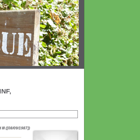
MNF,
III ([08/09/1987])