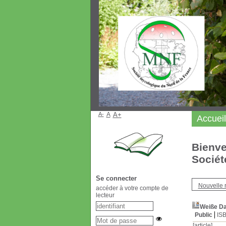
A-
A
A+
Accueil
Bienve
Sociét
Se connecter
Nouvelle 
accéder à votre compte de
lecteur
Weiße Da
Public
IS
[article]