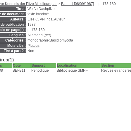
zur Kenntnis der Pitze Mittelleuropas
>
Band III [08/09/1987]
. - p. 173-180
Titre :
Weiße Dachpilze
e de document :
texte imprimé
Auteurs :
Else C. Vellinga
, Auteur
de publication :
1987
icle en page(s) :
p. 173-180
Langues :
Allemand (
ger
)
Catégories :
monographie:Basidiomycota
Mots-clés :
Pluteus
Tiré à part ? :
Non
res(1)
s
Cote
Support
Localisation
Section
38
BEI-B11
Périodique
Bibliothèque SMNF
Revues étrangères