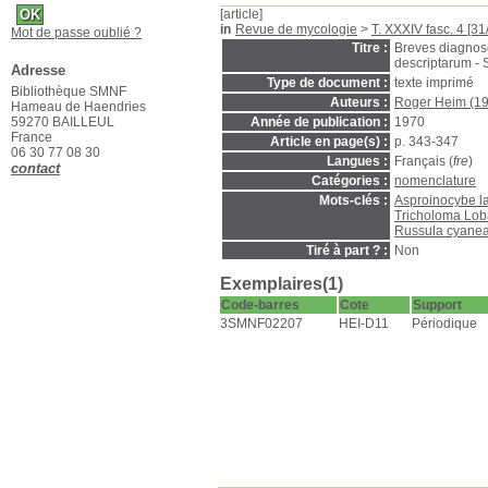
[article]
in
Revue de mycologie
>
T. XXXIV fasc. 4 [3
Mot de passe oublié ?
Titre :
Breves diagnos
descriptarum - 
Adresse
Type de document :
texte imprimé
Bibliothèque SMNF
Auteurs :
Roger Heim (1
Hameau de Haendries
59270 BAILLEUL
Année de publication :
1970
France
Article en page(s) :
p. 343-347
06 30 77 08 30
Langues :
Français (
fre
)
contact
Catégories :
nomenclature
Mots-clés :
Asproinocybe la
Tricholoma Lo
Russula cyane
Tiré à part ? :
Non
Exemplaires(1)
Code-barres
Cote
Support
3SMNF02207
HEI-D11
Périodique