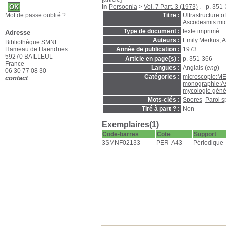
in
Persoonia
>
Vol. 7 Part. 3 (1973)
. - p. 351
Mot de passe oublié ?
Titre :
Ultrastructure o
Ascodesmis mic
Type de document :
texte imprimé
Adresse
Auteurs :
Emily Merkus
, 
Bibliothèque SMNF
Hameau de Haendries
Année de publication :
1973
59270 BAILLEUL
Article en page(s) :
p. 351-366
France
Langues :
Anglais (
eng
)
06 30 77 08 30
Catégories :
microscopie:M
contact
monographie:A
mycologie géné
Mots-clés :
Spores
Paroi s
Tiré à part ? :
Non
Exemplaires(1)
Code-barres
Cote
Support
3SMNF02133
PER-A43
Périodique