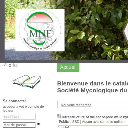
A-
A
A+
Accueil
Bienvenue dans le catal
Société Mycologique du 
Se connecter
Nouvelle recherche
accéder à votre compte de
lecteur
Ultrastructure of the ascospore walle hy
Public
ISBD
Aucun avis sur cette notice.
[article]