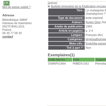
[article]
in
Bulletin trimestriel de la Fédération myc
Mot de passe oublié ?
Titre :
Le chataignier f
champignons ?
Adresse
Type de document :
texte imprimé
Bibliothèque SMNF
Auteurs :
Roger Girel
, Au
Hameau de Haendries
59270 BAILLEUL
Année de publication :
1965
France
Article en page(s) :
p. 2-4
06 30 77 08 30
Langues :
Français (
fre
)
contact
Catégories :
phytopathologi
Mots-clés :
Endohtia parasi
Tiré à part ? :
Non
Exemplaires(1)
Code-barres
Cote
Support
3SMNF01964
FMBDS-D42
Périodi