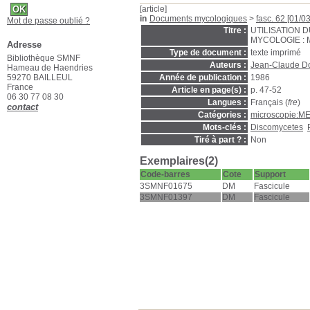
[article]
in
Documents mycologiques
>
fasc. 62 [01/0
Mot de passe oublié ?
Titre :
UTILISATION 
MYCOLOGIE : Ma
Adresse
Type de document :
texte imprimé
Bibliothèque SMNF
Auteurs :
Jean-Claude Do
Hameau de Haendries
59270 BAILLEUL
Année de publication :
1986
France
Article en page(s) :
p. 47-52
06 30 77 08 30
Langues :
Français (
fre
)
contact
Catégories :
microscopie:M
Mots-clés :
Discomycetes
Tiré à part ? :
Non
Exemplaires(2)
Code-barres
Cote
Support
3SMNF01675
DM
Fascicule
3SMNF01397
DM
Fascicule