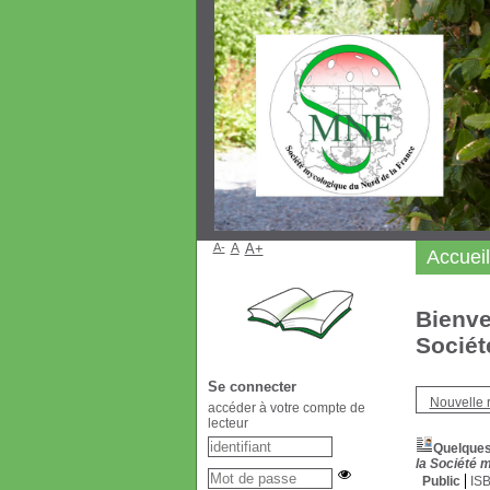
A-
A
A+
Accueil
Bienve
Sociét
Se connecter
Nouvelle 
accéder à votre compte de
lecteur
Quelques 
la Société 
Public
IS