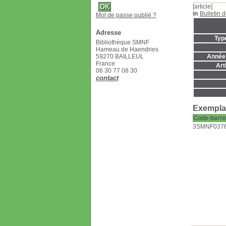
[article]
in
Bulletin 
Mot de passe oublié ?
Adresse
Typ
Bibliothèque SMNF
Hameau de Haendries
59270 BAILLEUL
Année 
France
Art
06 30 77 08 30
contact
Exemplai
Code-barre
3SMNF037