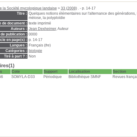
de la Société mycologique landaise
>
33 (2008)
. - p. 14-17
Titre :
Quelques notions élémentaires sur l'alternance des générations, l
méiose, la polyploïdie
e de document :
texte imprimé
Auteurs :
Jean Dexheimer
, Auteur
de publication :
0000
icle en page(s) :
p. 14-17
Langues :
Français (
fre
)
Catégories :
biologie
Tiré à part ? :
Non
res(1)
s
Cote
Support
Localisation
Section
66
SOMYLA-D33
Périodique
Bibliothèque SMNF
Revues françai