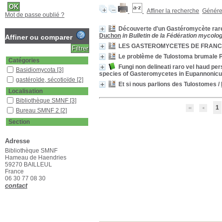
Affiner la recherche
Générer
Mot de passe oublié ?
Découverte d'un Gastéromycète rare d
Duchon
in Bulletin de la Fédération mycolog
Affiner ou comparer
LES GASTEROMYCETES DE FRANCE 5
Le problème de Tulostoma brumale P
Catégories
Fungi non delineati raro vel haud pers
Basidiomycota
[3]
species of Gasteromycetes in Eupannonic
gastéroïde, sécotioïde
[2]
Et si nous parlions des Tulostomes
/
Localisation
Bibliothèque SMNF
[3]
1
Bureau SMNF 2
[2]
Section
Documentaire
[2]
Adresse
Livres
[1]
Bibliothèque SMNF
Revues françaises
Hameau de Haendries
(étagère D)
[4]
59270 BAILLEUL
France
06 30 77 08 30
contact