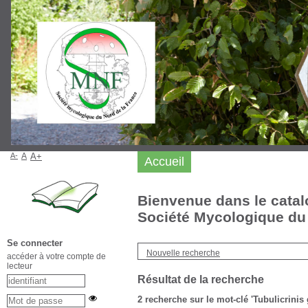
A-
A
A+
Accueil
Bienvenue dans le catal
Société Mycologique du 
Se connecter
Nouvelle recherche
accéder à votre compte de
lecteur
Résultat de la recherche
2
recherche sur le mot-clé
'Tubulicrinis