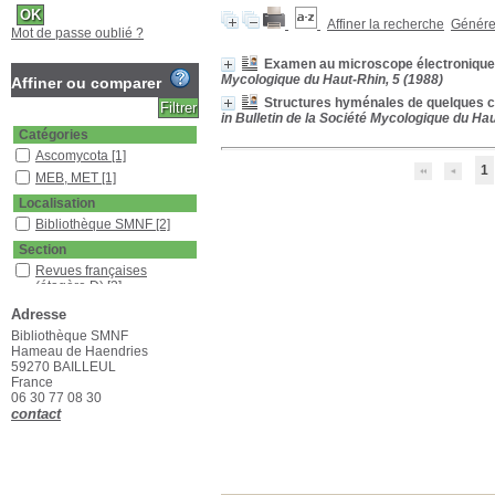
Affiner la recherche
Générer
Mot de passe oublié ?
Examen au microscope électronique 
Mycologique du Haut-Rhin, 5 (1988)
Affiner ou comparer
Structures hyménales de quelques c
in Bulletin de la Société Mycologique du Hau
Catégories
Ascomycota
[1]
1
MEB, MET
[1]
Localisation
Bibliothèque SMNF
[2]
Section
Revues françaises
(étagère D)
[2]
Adresse
Bibliothèque SMNF
Hameau de Haendries
59270 BAILLEUL
France
06 30 77 08 30
contact