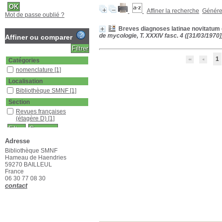
Affiner la recherche
Générer
Mot de passe oublié ?
Breves diagnoses latinae novitatum
de mycologie, T. XXXIV fasc. 4 ([31/03/1970]
Affiner ou comparer
1
Catégories
nomenclature
[1]
Localisation
Bibliothèque SMNF
[1]
Section
Revues françaises
(étagère D)
[1]
Adresse
Bibliothèque SMNF
Hameau de Haendries
59270 BAILLEUL
France
06 30 77 08 30
contact