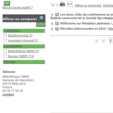
Affiner la recherche
Générer
Mot de passe oublié ?
Les bons côtés du confinement ou m
Bulletin semestriel de la Société Mycologiq
Affiner ou comparer
Réflexions sur Rhodotus palmatus
/
Récoltes intéressantes en 2012
/
Vi
Catégories
Basidiomycota
[2]
inventaire régional
[1]
1
Localisation
Bibliothèque SMNF
[2]
Bureau SMNF 2
[1]
Section
Bulletin
[1]
Adresse
Revues françaises
(étagère D)
[2]
Bibliothèque SMNF
Hameau de Haendries
59270 BAILLEUL
France
06 30 77 08 30
contact