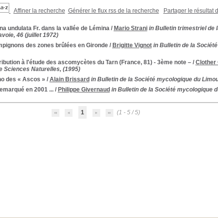
Affiner la recherche
Générer le flux rss de la recherche
Partager le résultat 
na undulata Fr. dans la vallée de Lémina
/
Mario Strani
in Bulletin trimestriel d
oie, 46 (juillet 1972)
pignons des zones brûlées en Gironde
/
Brigitte Vignot
in Bulletin de la Socié
ibution à l'étude des ascomycètes du Tarn (France, 81) - 3ème note –
/
Clother
e Sciences Naturelles, (1995)
ho des « Ascos »
/
Alain Brissard
in Bulletin de la Société mycologique du Limou
remarqué en 2001 ...
/
Philippe Givernaud
in Bulletin de la Société mycologique d
1
(1 - 5 / 5)