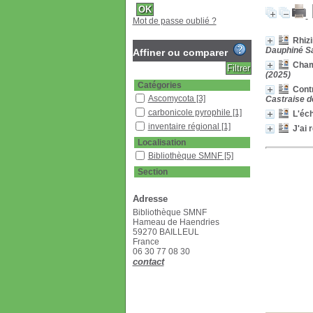
Mot de passe oublié ?
Rhizi
Dauphiné Sav
Affiner ou comparer
Cham
(2025)
Catégories
Contr
Ascomycota
[3]
Castraise d
carbonicole pyrophile
[1]
L'éc
inventaire régional
[1]
J'ai 
Localisation
Bibliothèque SMNF
[5]
Section
Bulletin
[1]
Adresse
Revues françaises
(étagère D)
[4]
Bibliothèque SMNF
Hameau de Haendries
59270 BAILLEUL
France
06 30 77 08 30
contact