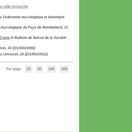
de cette recherche
e la Fédération mycologique et botanique
té mycologique du Pays de Montbéliard, 31
 Coste
in Bulletin de liaison de la Société
sin, 34 ([01/04/2008])
u Limousin, 28 ([01/06/2002])
Par page :
25
50
100
200