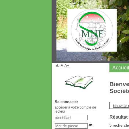
A-
A
A+
Accueil
Bienve
Sociét
Se connecter
Nouvelle 
accéder à votre compte de
lecteur
Résultat
5
recherche