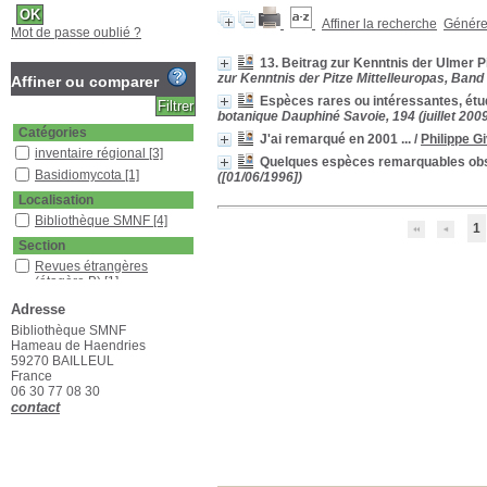
Affiner la recherche
Générer
Mot de passe oublié ?
13. Beitrag zur Kenntnis der Ulmer P
zur Kenntnis der Pitze Mittelleuropas, Band I
Affiner ou comparer
Espèces rares ou intéressantes, étu
botanique Dauphiné Savoie, 194 (juillet 200
Catégories
J'ai remarqué en 2001 ...
/
Philippe G
inventaire régional
[3]
Quelques espèces remarquables ob
Basidiomycota
[1]
([01/06/1996])
Localisation
Bibliothèque SMNF
[4]
1
Section
Revues étrangères
(étagère B)
[1]
Revues françaises
Adresse
(étagère D)
[3]
Bibliothèque SMNF
Hameau de Haendries
59270 BAILLEUL
France
06 30 77 08 30
contact