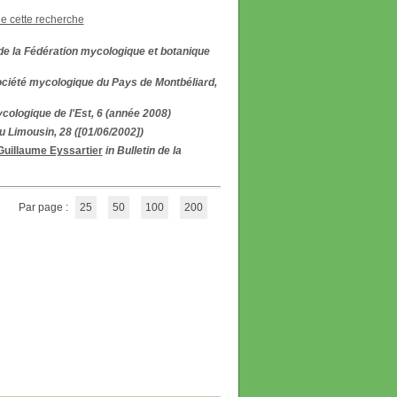
de cette recherche
l de la Fédération mycologique et botanique
Société mycologique du Pays de Montbéliard,
ycologique de l'Est, 6 (année 2008)
u Limousin, 28 ([01/06/2002])
Guillaume Eyssartier
in Bulletin de la
Par page :
25
50
100
200