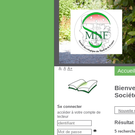
A-
A
A+
Accueil
Bienve
Sociét
Se connecter
Nouvelle 
accéder à votre compte de
lecteur
Résultat
5
recherche