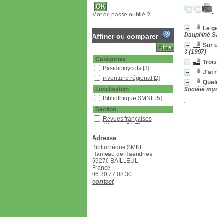
Mot de passe oublié ?
Le g
Dauphiné Sa
Affiner ou comparer
Sur u
3 (1997)
Catégories
Trois
Basidiomycota
[3]
J'ai 
inventaire régional
[2]
Quel
Localisation
Société myc
Bibliothèque SMNF
[5]
Section
Revues françaises
(étagère D)
[5]
Adresse
Bibliothèque SMNF
Hameau de Haendries
59270 BAILLEUL
France
06 30 77 08 30
contact