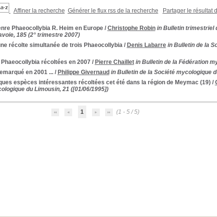
Affiner la recherche
Générer le flux rss de la recherche
Partager le résultat 
enre Phaeocollybia R. Heim en Europe
/
Christophe Robin
in Bulletin trimestrie
voie, 185 (2° trimestre 2007)
ne récolte simultanée de trois Phaeocollybia
/
Denis Labarre
in Bulletin de la 
 Phaeocollybia récoltées en 2007
/
Pierre Chaillet
in Bulletin de la Fédération m
remarqué en 2001 ...
/
Philippe Givernaud
in Bulletin de la Société mycologique d
ques espèces intéressantes récoltées cet été dans la région de Meymac (19)
/
ologique du Limousin, 21 ([01/06/1995])
1
(1 - 5 / 5)