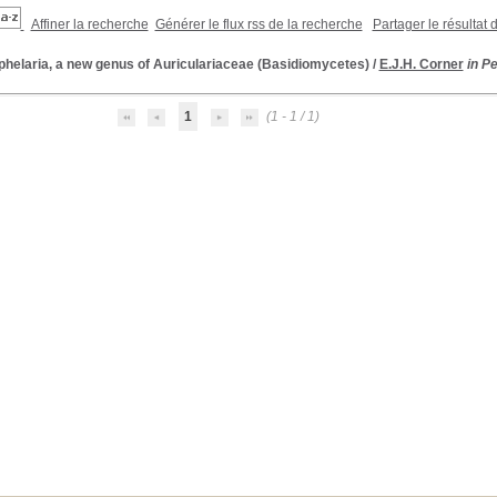
Affiner la recherche
Générer le flux rss de la recherche
Partager le résultat 
phelaria, a new genus of Auriculariaceae (Basidiomycetes)
/
E.J.H. Corner
in Pe
1
(1 - 1 / 1)