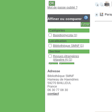
Mot de passe oublié ?
Para
Affiner ou comparer
Catégories
Basidiomycota
[1]
Localisation
Bibliothèque SMNF
[1]
Section
Revues étrangères
(étagère A)
[1]
Adresse
Bibliothèque SMNF
Hameau de Haendries
59270 BAILLEUL
France
06 30 77 08 30
contact