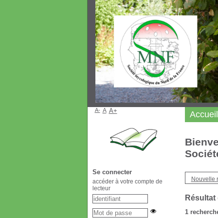
A-
A
A+
Accueil
Bienve
Sociét
Se connecter
Nouvelle 
accéder à votre compte de
lecteur
Résultat
1
recherche