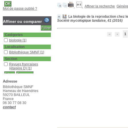
Affiner la recherche
Générer
Mot de passe oublié ?
La biologie de la reproduction che
Société mycologique landaise, 41 (2016)
Affiner ou comparer
1
Catégories
biologie
[1]
Localisation
Bibliothèque SMNF
[1]
Section
Revues françaises
(étagère D)
[1]
Adresse
Bibliothèque SMNF
Hameau de Haendries
59270 BAILLEUL
France
06 30 77 08 30
contact