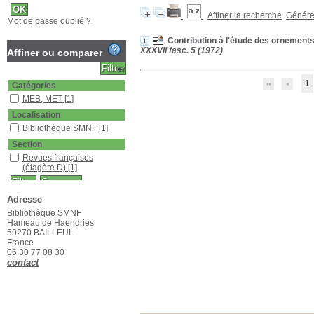
Affiner la recherche
Générer
Mot de passe oublié ?
Contribution à l'étude des ornemen
XXXVII fasc. 5 (1972)
Affiner ou comparer
1
Catégories
MEB, MET
[1]
Localisation
Bibliothèque SMNF
[1]
Section
Revues françaises
(étagère D)
[1]
Adresse
Bibliothèque SMNF
Hameau de Haendries
59270 BAILLEUL
France
06 30 77 08 30
contact