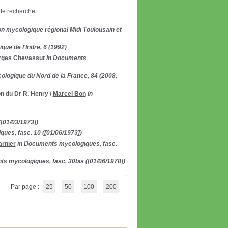
tte recherche
on mycologique régional Midi Toulousain et
que de l'Indre, 6 (1992)
rges Chevassut
in Documents
cologique du Nord de la France, 84 (2008,
n du Dr R. Henry
/
Marcel Bon
in
[01/03/1973])
ues, fasc. 10 ([01/06/1973])
rnier
in Documents mycologiques, fasc.
s mycologiques, fasc. 30bis ([01/06/1978])
Par page :
25
50
100
200