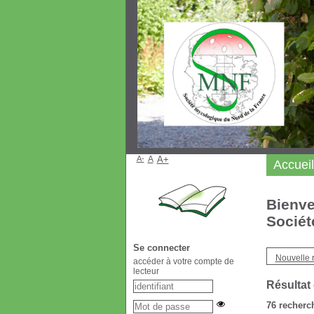
A-
A
A+
Accueil
Bienve
Sociét
Se connecter
Nouvelle 
accéder à votre compte de
lecteur
Résultat
76
recherch