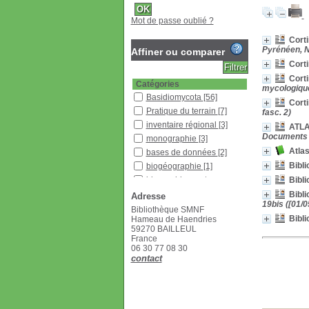
Mot de passe oublié ?
Corti
Pyrénéen, 
Affiner ou comparer
Corti
Cort
Catégories
mycologique
Basidiomycota
[56]
Corti
Pratique du terrain
[7]
fasc. 2)
inventaire régional
[3]
ATLA
Documents m
monographie
[3]
Atlas
bases de données
[2]
Bibli
biogéographie
[1]
biographies, autres
Bibli
aspects historiques
[1]
Bibli
Adresse
clé de détermination
[1]
19bis ([01/0
Bibliothèque SMNF
inventaires
[1]
Bibli
Hameau de Haendries
59270 BAILLEUL
nomenclature
[1]
France
Localisation
06 30 77 08 30
contact
Bibliothèque SMNF
[52]
Bureau SMNF 2
[24]
Section
Bulletin
[8]