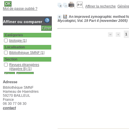
Affiner la recherche
Générer
Mot de passe oublié ?
An improved zymographic method for 
Mycologist, Vol. 19 Part 4 (november 2005)
Affiner ou comparer
1
Catégories
biologie
[1]
Localisation
Bibliothèque SMNF
[1]
Section
Revues étrangères
(étagère B)
[1]
Adresse
Bibliothèque SMNF
Hameau de Haendries
59270 BAILLEUL
France
06 30 77 08 30
contact