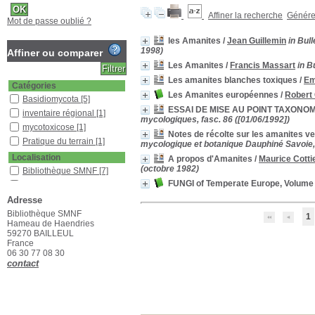
Affiner la recherche
Générer
Mot de passe oublié ?
les Amanites
/
Jean Guillemin
in Bul
1998)
Affiner ou comparer
Les Amanites
/
Francis Massart
in B
Les amanites blanches toxiques
/
Em
Catégories
Les Amanites européennes
/
Robert
Basidiomycota
[5]
ESSAI DE MISE AU POINT TAXON
inventaire régional
[1]
mycologiques, fasc. 86 ([01/06/1992])
mycotoxicose
[1]
Notes de récolte sur les amanites v
Pratique du terrain
[1]
mycologique et botanique Dauphiné Savoie,
Localisation
A propos d'Amanites
/
Maurice Cotti
(octobre 1982)
Bibliothèque SMNF
[7]
FUNGI of Temperate Europe, Volume 
Bureau SMNF 2
[1]
Adresse
Section
Bibliothèque SMNF
Bulletin
[2]
1
Hameau de Haendries
Documentaire
[1]
59270 BAILLEUL
Livres
[2]
France
06 30 77 08 30
Revues françaises
contact
(étagère D)
[5]