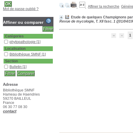
Affiner la recherche
Générer
Mot de passe oublié ?
Etude de quelques Champignons par
Revue de mycologie, T. XII fasc. 1 ([01/04/19
Affiner ou comparer
1
Catégories
phytopathologie
[1]
Localisation
Bibliothèque SMNF
[1]
Section
Bulletin
[1]
Adresse
Bibliothèque SMNF
Hameau de Haendries
59270 BAILLEUL
France
06 30 77 08 30
contact