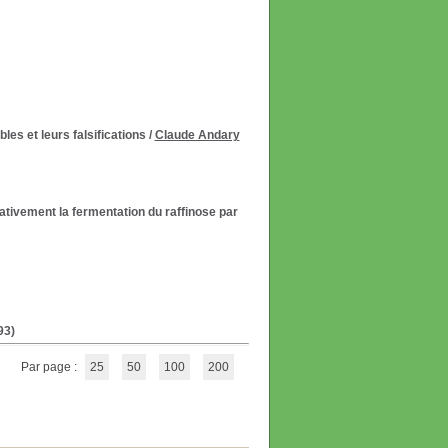
es et leurs falsifications
/
Claude Andary
ativement la fermentation du raffinose par
93)
Par page :
25
50
100
200