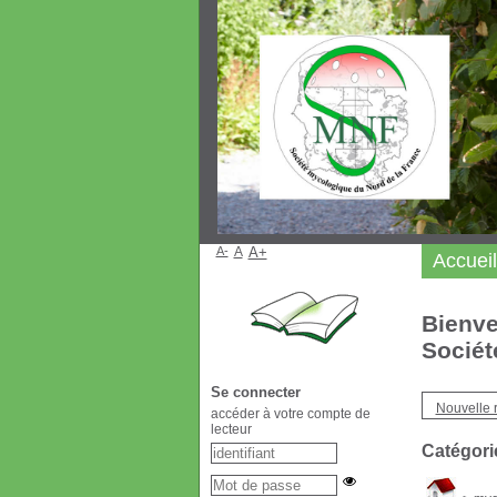
A-
A
A+
Accueil
Bienve
Sociét
Se connecter
Nouvelle 
accéder à votre compte de
lecteur
Catégori