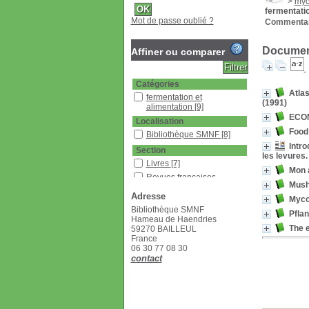
>
myc
fermentatio
Mot de passe oublié ?
Commentai
Document
Affiner ou comparer
Catégories
Atlas
fermentation et
(1991)
alimentation
[9]
ECON
Localisation
Food
Bibliothèque SMNF
[8]
Intro
Section
les levures.
Livres
[7]
Mon a
Revues françaises
Mush
(étagère D)
[1]
Adresse
Myco
Bibliothèque SMNF
Pflan
Hameau de Haendries
The e
59270 BAILLEUL
France
06 30 77 08 30
contact