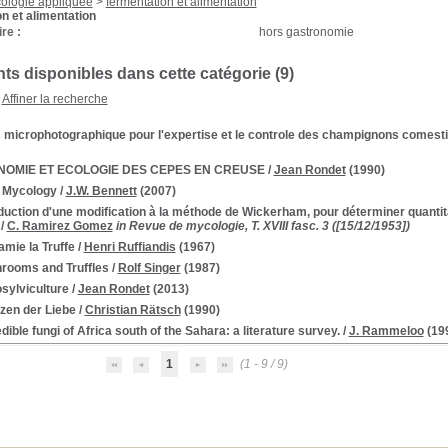
ologie appliquée
>
fermentation et alimentation
n et alimentation
re :
hors gastronomie
s disponibles dans cette catégorie (
9
)
Affiner la recherche
 microphotographique pour l'expertise et le controle des champignons comestibl
OMIE ET ECOLOGIE DES CEPES EN CREUSE
/
Jean Rondet
(1990)
 Mycology
/
J.W. Bennett
(2007)
duction d'une modification à la méthode de Wickerham, pour déterminer quantit
/
C. Ramirez Gomez
in Revue de mycologie, T. XVIII fasc. 3 ([15/12/1953])
mie la Truffe
/
Henri Ruffiandis
(1967)
rooms and Truffles
/
Rolf Singer
(1987)
sylviculture
/
Jean Rondet
(2013)
zen der Liebe
/
Christian Rätsch
(1990)
dible fungi of Africa south of the Sahara: a literature survey.
/
J. Rammeloo
(19
1
(1 - 9 / 9)