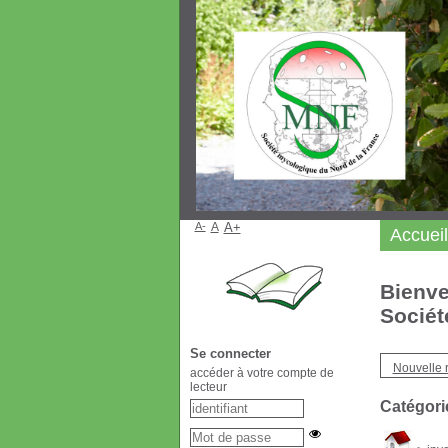
A-
A
A+
Accueil
Bienve
Sociét
Se connecter
Nouvelle 
accéder à votre compte de
lecteur
Catégori