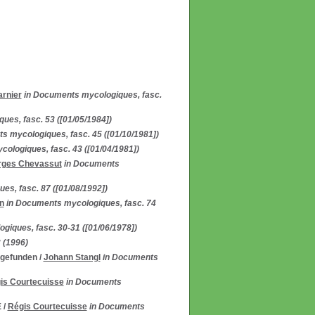
rnier
in Documents mycologiques, fasc.
es, fasc. 53 ([01/05/1984])
s mycologiques, fasc. 45 ([01/10/1981])
ologiques, fasc. 43 ([01/04/1981])
rges Chevassut
in Documents
s, fasc. 87 ([01/08/1992])
n
in Documents mycologiques, fasc. 74
giques, fasc. 30-31 ([01/06/1978])
3 (1996)
 gefunden
/
Johann Stangl
in Documents
is Courtecuisse
in Documents
E
/
Régis Courtecuisse
in Documents