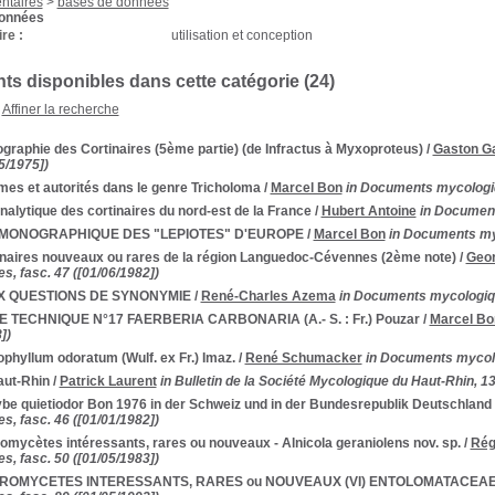
entaires
>
bases de données
données
re :
utilisation et conception
s disponibles dans cette catégorie (
24
)
Affiner la recherche
ographie des Cortinaires (5ème partie) (de Infractus à Myxoproteus)
/
Gaston Ga
5/1975])
es et autorités dans le genre Tricholoma
/
Marcel Bon
in Documents mycologiqu
nalytique des cortinaires du nord-est de la France
/
Hubert Antoine
in Document
 MONOGRAPHIQUE DES "LEPIOTES" D'EUROPE
/
Marcel Bon
in Documents myc
inaires nouveaux ou rares de la région Languedoc-Cévennes (2ème note)
/
Geo
s, fasc. 47 ([01/06/1982])
X QUESTIONS DE SYNONYMIE
/
René-Charles Azema
in Documents mycologique
E TECHNIQUE N°17 FAERBERIA CARBONARIA (A.- S. : Fr.) Pouzar
/
Marcel Bo
])
phyllum odoratum (Wulf. ex Fr.) Imaz.
/
René Schumacker
in Documents mycolo
aut-Rhin
/
Patrick Laurent
in Bulletin de la Société Mycologique du Haut-Rhin, 1
ybe quietiodor Bon 1976 in der Schweiz und in der Bundesrepublik Deutschland
s, fasc. 46 ([01/01/1982])
mycètes intéressants, rares ou nouveaux - Alnicola geraniolens nov. sp.
/
Rég
s, fasc. 50 ([01/05/1983])
ROMYCETES INTERESSANTS, RARES ou NOUVEAUX (VI) ENTOLOMATACEA