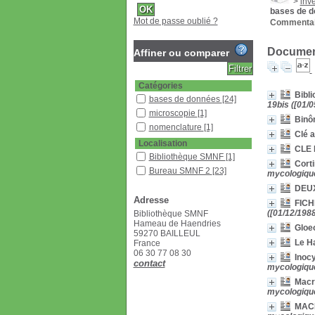
>
inv
bases de 
Mot de passe oublié ?
Commentai
Document
Affiner ou comparer
Catégories
Bibli
bases de données
[24]
19bis ([01/0
microscopie
[1]
Binôm
nomenclature
[1]
Clé a
Localisation
CLE
Bibliothèque SMNF
[1]
Cort
Bureau SMNF 2
[23]
mycologique
Section
DEU
Adresse
Bulletin
[1]
FICH
([01/12/1988
Bibliothèque SMNF
Documentaire
[7]
Hameau de Haendries
Gloeo
Revues françaises
59270 BAILLEUL
(étagère D)
[24]
Le H
France
06 30 77 08 30
Inoc
contact
mycologique
Macro
mycologique
MAC