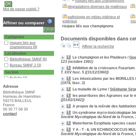
>
risques liés aux champignons
dégradations diverses de matériaux
Mot de passe oublié ?
pathologie en milieu intérieur et
extérieur
ris
Affiner ou comparer
risques liés aux champignons
Catégories
Documents disponibles dans cett
risques liés aux
Affiner la recherche
champignons
[9]
Localisation
Le champignon et les Plaideurs
/
Guy
Bibliothèque SMNF
[6]
123 (octobre 1991)
Bureau SMNF 2
[3]
Inhibition de la croissance Fusariu
Section
T. XXV fasc. 5 ([31/12/1960])
Bulletin
[4]
Les intoxications par les MORILLES
(1978, fasc. 3)
Revues étrangères
Adresse
(étagère A)
[1]
La maladie de Lyme
/
Stéphanie Sirq
Bibliothèque SMNF
Revues françaises
les pourritures des Agrumes sur le 
Hameau de Haendries
(étagère D)
[4]
([01/02/1942])
59270 BAILLEUL
France
A propos de la mérule des habitatio
06 30 77 08 30
Un syndrome myco-toxicologique bie
contact
Société Mycologique du Nord de la France, 7
Waterborne Exophiala species causi
Y A - T - IL UN ECHINOCOCCUS MU
Société Mycologique du Nord de la France, 5