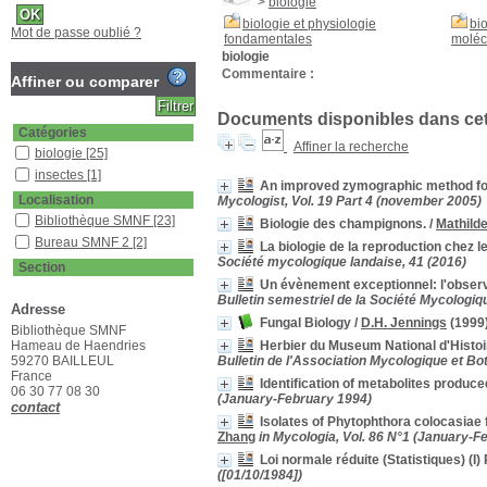
>
biologie
biologie et physiologie
bi
Mot de passe oublié ?
fondamentales
moléc
biologie
Commentaire :
Affiner ou comparer
Documents disponibles dans cett
Catégories
Affiner la recherche
biologie
[25]
insectes
[1]
An improved zymographic method for 
Localisation
Mycologist, Vol. 19 Part 4 (november 2005)
Bibliothèque SMNF
[23]
Biologie des champignons.
/
Mathild
Bureau SMNF 2
[2]
La biologie de la reproduction che
Société mycologique landaise, 41 (2016)
Section
Un évènement exceptionnel: l'obser
Bulletin
[1]
Bulletin semestriel de la Société Mycologiqu
Adresse
Livres
[3]
Fungal Biology
/
D.H. Jennings
(1999
Bibliothèque SMNF
Revues étrangères
Hameau de Haendries
Herbier du Museum National d'Histoir
(étagère A)
[8]
59270 BAILLEUL
Bulletin de l'Association Mycologique et Bo
Revues étrangères
France
(étagère B)
[1]
Identification of metabolites produ
06 30 77 08 30
(January-February 1994)
Revues françaises
contact
(étagère D)
[12]
Isolates of Phytophthora colocasiae 
Zhang
in Mycologia, Vol. 86 N°1 (January-F
Loi normale réduite (Statistiques) (I
([01/10/1984])