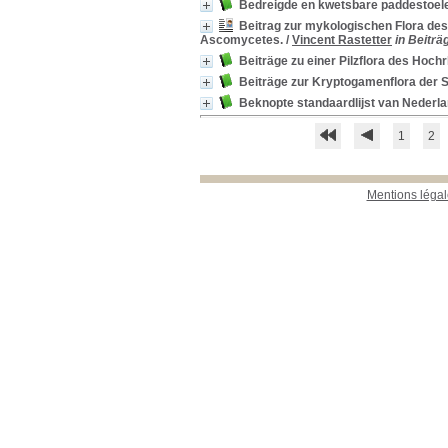
Bedreigde en kwetsbare paddestoele
Revues étrangères
Beitrag zur mykologischen Flora des
(étagère A)
[13]
Ascomycetes.
/
Vincent Rastetter
in Beiträ
Revues étrangères
Beiträge zu einer Pilzflora des Hochr
(étagère B)
[23]
Revues étrangères
Beiträge zur Kryptogamenflora der 
(étagère C)
[2]
Beknopte standaardlijst van Nederl
Revues françaises
(étagère D)
[796]
1
2
Thèse
[2]
Mentions légal