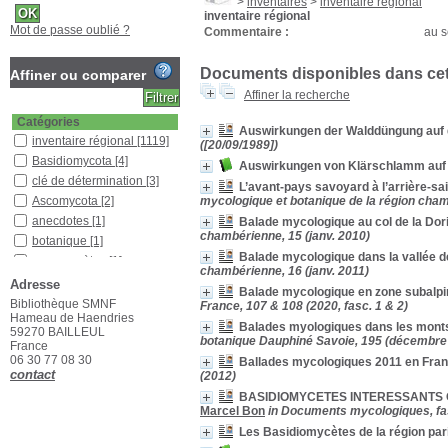
>
inventaires
>
inventaire régional
inventaire régional
Mot de passe oublié ?
Commentaire :
au s
Documents disponibles dans cett
Affiner ou comparer
Affiner la recherche
Catégories
Auswirkungen der Walddüngung auf 
inventaire régional
[1119]
([20/09/1989])
Basidiomycota
[4]
Auswirkungen von Klärschlamm auf 
clé de détermination
[3]
L’avant-pays savoyard à l’arrière-sa
Ascomycota
[2]
mycologique et botanique de la région cham
anecdotes
[1]
Balade mycologique au col de la Dor
chambérienne, 15 (janv. 2010)
botanique
[1]
Balade mycologique dans la vallée d
myxomycètes
[1]
chambérienne, 16 (janv. 2011)
Pratique du terrain
[1]
Adresse
Balade mycologique en zone subalpi
Bibliothèque SMNF
Localisation
France, 107 & 108 (2020, fasc. 1 & 2)
Hameau de Haendries
Bibliothèque SMNF
[942]
Balades myologiques dans les monts
59270 BAILLEUL
botanique Dauphiné Savoie, 195 (décembre
Bureau SMNF 2
[172]
France
06 30 77 08 30
Ballades mycologiques 2011 en Fra
Section
contact
(2012)
Bulletin
[129]
BASIDIOMYCETES INTERESSANTS OU N
Documentaire
[44]
Marcel Bon
in Documents mycologiques, fas
Étagère H
[1]
Les Basidiomycètes de la région par
Livres
[144]