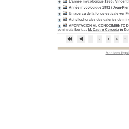
L'année mycologique 1986
/
Vincent 
Revues étrangères
Année mycologique 1992
/
Jean-Pie
(étagère A)
[13]
Un aperçu de la fonge estivale ver F
Revues étrangères
(étagère B)
[23]
Aphyllophorales des galeries de min
Revues étrangères
APORTACION AL CONOCIMIENTO DE LA 
(étagère C)
[2]
peninsula iberica
/
M. Castro-Cerceda
in Do
Revues françaises
(étagère D)
[796]
1
2
3
4
5
Thèse
[2]
Mentions légal