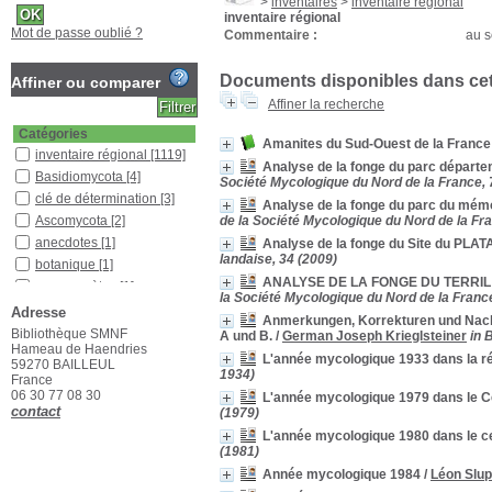
>
inventaires
>
inventaire régional
inventaire régional
Mot de passe oublié ?
Commentaire :
au s
Documents disponibles dans cett
Affiner ou comparer
Affiner la recherche
Catégories
Amanites du Sud-Ouest de la France
inventaire régional
[1119]
Analyse de la fonge du parc départe
Basidiomycota
[4]
Société Mycologique du Nord de la France, 7
clé de détermination
[3]
Analyse de la fonge du parc du mémo
Ascomycota
[2]
de la Société Mycologique du Nord de la Fra
anecdotes
[1]
Analyse de la fonge du Site du PLA
landaise, 34 (2009)
botanique
[1]
ANALYSE DE LA FONGE DU TERRIL
myxomycètes
[1]
la Société Mycologique du Nord de la France,
Pratique du terrain
[1]
Adresse
Anmerkungen, Korrekturen und Nacht
Bibliothèque SMNF
Localisation
A und B.
/
German Joseph Krieglsteiner
in 
Hameau de Haendries
Bibliothèque SMNF
[942]
L'année mycologique 1933 dans la r
59270 BAILLEUL
1934)
Bureau SMNF 2
[172]
France
06 30 77 08 30
L'année mycologique 1979 dans le C
Section
contact
(1979)
Bulletin
[129]
L'année mycologique 1980 dans le c
Documentaire
[44]
(1981)
Étagère H
[1]
Année mycologique 1984
/
Léon Slup
Livres
[144]