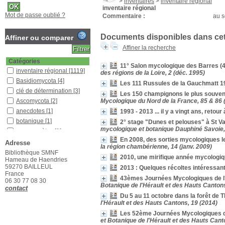
>
inventaires
>
inventaire régional
inventaire régional
Mot de passe oublié ?
Commentaire :
au s
Documents disponibles dans cett
Affiner ou comparer
Affiner la recherche
Catégories
11° Salon mycologique des Barres (
inventaire régional
[1119]
des régions de la Loire, 2 (déc. 1995)
Basidiomycota
[4]
Les 111 Russules de la Gauchmatt 
clé de détermination
[3]
Les 150 champignons le plus souvent
Ascomycota
[2]
Mycologique du Nord de la France, 85 & 86 (
anecdotes
[1]
1993 - 2013 ... il y a vingt ans, retou
botanique
[1]
2° stage "Dunes et pelouses" à St V
mycologique et botanique Dauphiné Savoie, 
myxomycètes
[1]
En 2008, des sorties mycologiques l
Pratique du terrain
[1]
Adresse
la région chambérienne, 14 (janv. 2009)
Bibliothèque SMNF
Localisation
2010, une mirifique année mycologi
Hameau de Haendries
Bibliothèque SMNF
[942]
59270 BAILLEUL
2013 : Quelques récoltes intéressan
Bureau SMNF 2
[172]
France
43èmes Journées Mycologiques de l'
06 30 77 08 30
Section
Botanique de l'Hérault et des Hauts Cantons
contact
Bulletin
[129]
Du 5 au 11 octobre dans la forêt de 
l'Hérault et des Hauts Cantons, 19 (2014)
Documentaire
[44]
Étagère H
[1]
Les 52ème Journées Mycologiques 
et Botanique de l'Hérault et des Hauts Cant
Livres
[144]