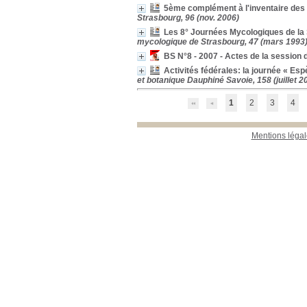
5ème complément à l'inventaire de
Revues étrangères
Strasbourg, 96 (nov. 2006)
(étagère A)
[13]
Les 8° Journées Mycologiques de la
Revues étrangères
mycologique de Strasbourg, 47 (mars 1993
(étagère B)
[23]
Revues étrangères
BS N°8 - 2007 - Actes de la session 
(étagère C)
[2]
Activités fédérales: la journée « Es
Revues françaises
et botanique Dauphiné Savoie, 158 (juillet 2
(étagère D)
[796]
Thèse
[2]
1
2
3
4
Mentions légal