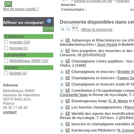
>
milieux et modes de vie
>
insectes
insectes
Mot de passe oublié ?
Commentaire :
ar
Documents disponibles dans cett
Affiner ou comparer
Affiner la recherche
Catégories
Aphaenops et Rhachomyces sur d’étr
insectes
[16]
laboulbeniomycètes
/
Jean Vivant
in Bullet
biologie
[1]
Des araignées, des mouches et des
Localisation
Limousin, 38 ([01/05/2012])
Bibliothèque SMNF
[16]
Champignons contre papillons : nos 
l'Indre, 2 (1988)
Section
Champignons et insectes
/
Brigitte V
Bulletin
[2]
Champignons et insectes
/
Fabien Sa
Revues étrangères
(étagère A)
[2]
Champignons et insectes (suite N°1
Adresse
Revues étrangères
Contribution à l'écopathologie comp
Bibliothèque SMNF
(étagère B)
[1]
Constantin Vago
in Revue de mycologie, T. X
Hameau de Haendries
Revues françaises
59270 BAILLEUL
Entomogenous fungi
/
E. B. Mains
in
(étagère D)
[11]
France
Les fourmis champignonistes
/
Pierr
06 30 77 08 30
contact
Identité des agents des momification
Revue de mycologie, T. XVI fasc. 1 ([01/04/1
Insectes et champignons nuisibles de
Kartierung von Pilzkäfern
/
R. Conra