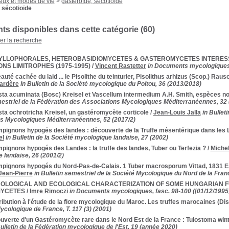
ieux et modes de vie
>
gastéroïde, sécotioïde
 sécotioïde
s disponibles dans cette catégorie (
60
)
ner la recherche
YLLOPHORALES, HETEROBASIDIOMYCETES & GASTEROMYCETES INTERESSA
ONS LIMITROPHES (1975-1995)
/
Vincent Rastetter
in Documents mycologiques, 
auté cachée du laid ... le Pisolithe du teinturier, Pisolithus arhizus (Scop.) Raus
ardère
in Bulletin de la Société mycologique du Poitou, 36 (2013/2018)
sta acuminata (Bosc) Kreisel et Vascellum intermedium A.H. Smith, espèces no
mestriel de la Fédération des Associations Mycologiques Méditerranéennes, 32 
ta ochrotricha Kreisel, un gastéromycète corticole
/
Jean-Louis Jalla
in Bullet
s Mycologiques Méditerranéennes, 52 (2017/2)
pignons hypogés des landes : découverte de la Truffe mésentérique dans les L
el
in Bulletin de la Société mycologique landaise, 27 (2002)
ignons hypogés des Landes : la truffe des landes, Tuber ou Terfezia ?
/
Michel
 landaise, 26 (2001/2)
pignons hypogés du Nord-Pas-de-Calais. 1 Tuber macrosporum Vittad, 1831 Es
Jean-Pierre
in Bulletin semestriel de la Société Mycologique du Nord de la Franc
OLOGICAL AND ECOLOGICAL CHARACTERIZATION OF SOME HUNGARIAN F
YCETES
/
Imre Rimoczi
in Documents mycologiques, fasc. 98-100 ([01/12/1995
ibution à l'étude de la flore mycologique du Maroc. Les truffes marocaines (D
ycologique de France, T. 117 (3) (2001)
verte d'un Gastéromycète rare dans le Nord Est de la France : Tulostoma winte
Bulletin de la Fédération mycologique de l'Est, 19 (année 2020)