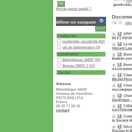
>
mil
gastéroïde,
Mot de passe oublié ?
Document
Affiner ou comparer
Affi
APH
Catégories
68 ET REGI
gastéroïde, sécotioïde
[60]
La be
clé de détermination
[3]
Vincent Lag
Localisation
Bovi
Bulletin se
Bibliothèque SMNF
[45]
Bovis
Bureau SMNF 2
[15]
Association
Section
Cham
Bulletin
[9]
Michel Pest
Adresse
Documentaire
[13]
Champ
Bibliothèque SMNF
mycologique
Livres
[3]
Hameau de Haendries
Revues étrangères
Cham
59270 BAILLEUL
(étagère A)
[5]
Gavériaux, 
France
Revues françaises
06 30 77 08 30
CŒN
(étagère D)
[44]
contact
GASTEROM
Contr
la Société M
Décou
Duchon
in 