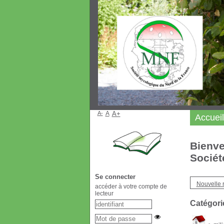
A-
A
A+
Accueil
Bienve
Sociét
Se connecter
Nouvelle 
accéder à votre compte de
lecteur
Catégori