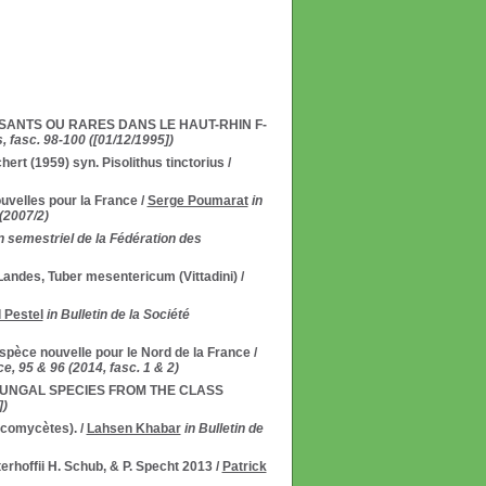
NTS OU RARES DANS LE HAUT-RHIN F-
fasc. 98-100 ([01/12/1995])
chert (1959) syn. Pisolithus tinctorius
/
uvelles pour la France
/
Serge Poumarat
in
(2007/2)
in semestriel de la Fédération des
andes, Tuber mesentericum (Vittadini)
/
 Pestel
in Bulletin de la Société
pèce nouvelle pour le Nord de la France
/
e, 95 & 96 (2014, fasc. 1 & 2)
UNGAL SPECIES FROM THE CLASS
])
iscomycètes).
/
Lahsen Khabar
in Bulletin de
rhoffii H. Schub, & P. Specht 2013
/
Patrick