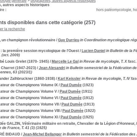
ologie générale
>
biographies, autres aspects historiques
, autres aspects historiques
re :
hors paléomycologie, h
s disponibles dans cette catégorie (
257
)
ner la recherche
, un champignon révolutionnaire
/
Guy Durrieu
in Coordination mycologique rég
: la première session mycologique de l'Ouest
/
Lucien Daniel
in Bulletin de la
1 (oct. 2009)
bé Louis Grelet (1870- 1945)
/
Marcelle Le Gal
in Revue de mycologie, T. X fasc. 
 Charret (1947-2023)
/
Jean Alesandri
in Bulletin semestriel de la Fédération 
ennes, 63 (2023/1)
ander Zalhbruckner (1860-1938)
/
Karl Keissler
in Revue de mycologie, T. IV fasc
ateur de Champignons Volume IX
/
Paul Dumée
(1923)
ateur de Champignons Volume V
/
Paul Dumée
(1911)
ateur de Champignons Volume VI
/
Paul Dumée
(1912)
ateur de Champignons Volume VII
/
Paul Dumée
(1913)
ateur de Champignons Volume VIII
/
Paul Dumée
(1922)
ateur de Champignons Volume XI
/
Paul Dumée
(1925)
e GALZIN, Vétérinaire militaire en retraite, Chevalier de la Légion d'Honneur,
de France, T. 41 (3) (1925)
RÉ BIDAUD
/
Jean-Michel Bellanger
in Bulletin semestriel de la Fédération de