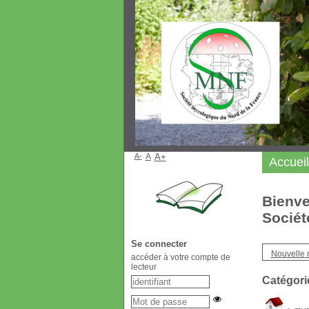
A-
A
A+
Accueil
Bienve
Sociét
Se connecter
Nouvelle 
accéder à votre compte de
lecteur
Catégori