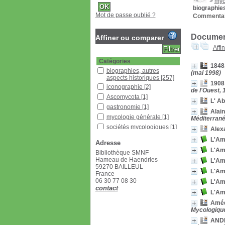
>
myc
biographies
Mot de passe oublié ?
Commentai
Document
Affiner ou comparer
Affi
Catégories
1848
biographies, autres
(mai 1998)
aspects historiques
[257]
1908 
iconographie
[2]
de l'Ouest, 
Ascomycota
[1]
L' Ab
gastronomie
[1]
Alain
mycologie générale
[1]
Méditerrané
sociétés mycologiques
[1]
Alex
Localisation
L'Am
Adresse
Bibliothèque SMNF
[233]
L'Am
Bibliothèque SMNF
Bureau SMNF 2
[22]
Hameau de Haendries
L'Am
59270 BAILLEUL
Section
L'Am
France
Bulletin
[49]
06 30 77 08 30
L'Am
contact
Documentaire
[6]
L'Am
Livres
[8]
Amédé
Revues étrangères
Mycologique 
(étagère A)
[18]
AND