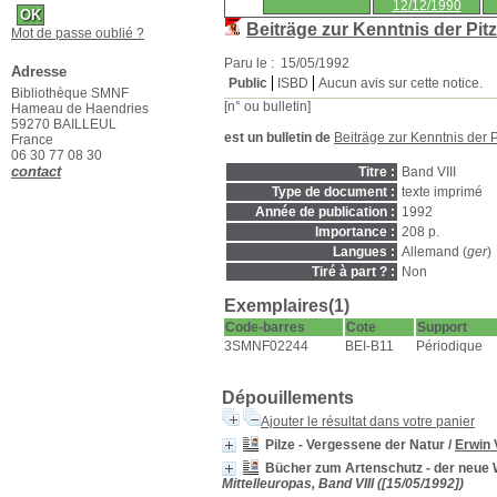
12/12/1990
Beiträge zur Kenntnis der Pitz
Mot de passe oublié ?
Paru le : 15/05/1992
Adresse
Public
ISBD
Aucun avis sur cette notice.
Bibliothèque SMNF
[n° ou bulletin]
Hameau de Haendries
59270 BAILLEUL
est un bulletin de
Beiträge zur Kenntnis der P
France
06 30 77 08 30
contact
Titre :
Band VIII
Type de document :
texte imprimé
Année de publication :
1992
Importance :
208 p.
Langues :
Allemand (
ger
)
Tiré à part ? :
Non
Exemplaires(1)
Code-barres
Cote
Support
3SMNF02244
BEI-B11
Périodique
Dépouillements
Ajouter le résultat dans votre panier
Pilze - Vergessene der Natur
/
Erwin 
Bücher zum Artenschutz - der neue
Mittelleuropas, Band VIII ([15/05/1992])