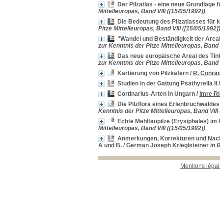
Der Pilzatlas - eine neue Grundlage 
Mittelleuropas, Band VIII ([15/05/1992])
Die Bedeutung des Pilzatlasses für k
Pitze Mittelleuropas, Band VIII ([15/05/1992]
"Wandel und Beständigkeit der Areal
zur Kenntnis der Pitze Mittelleuropas, Band V
Das neue europäische Areal des Tinte
zur Kenntnis der Pitze Mittelleuropas, Band V
Kartierung von Pilzkäfern
/
R. Conra
Studien in der Gattung Psathyrella II
Cortinarius-Arten in Ungarn
/
Imre R
Die Pilzflora eines Erlenbruchwaldes
Kenntnis der Pitze Mittelleuropas, Band VIII 
Echte Mehltaupilze (Erysiphales) i
Mittelleuropas, Band VIII ([15/05/1992])
Anmerkungen, Korrekturen und Nacht
A und B.
/
German Joseph Krieglsteiner
in 
Mentions légal