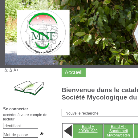
A-
A
A+
Accueil
Bienvenue dans le catal
Société Mycologique du 
Se connecter
Nouvelle recherche
accéder à votre compte de
lecteur
Band V
Band VI -
20/09/1989
Sonderheft
Myxomyceten