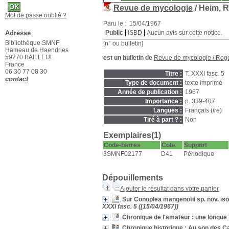
Revue de mycologie
/ Heim, R
Mot de passe oublié ?
Paru le : 15/04/1967
Adresse
Public
ISBD
Aucun avis sur cette notice.
Bibliothèque SMNF
[n° ou bulletin]
Hameau de Haendries
59270 BAILLEUL
est un bulletin de
Revue de mycologie
/
Rog
France
06 30 77 08 30
Titre :
T. XXXI fasc. 5
contact
Type de document :
texte imprimé
Année de publication :
1967
Importance :
p. 339-407
Langues :
Français (
fre
)
Tiré à part ? :
Non
Exemplaires(1)
Code-barres
Cote
Support
3SMNF02177
D41
Périodique
Dépouillements
Ajouter le résultat dans votre panier
Sur Conoplea mangenotii sp. nov. is
XXXI fasc. 5 ([15/04/1967])
Chronique de l'amateur : une longue f
Chronique historique : Au son des 