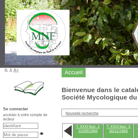
A-
A
A+
Accueil
Bienvenue dans le catal
Société Mycologique du 
Se connecter
Nouvelle recherche
accéder à votre compte de
lecteur
T. XXXI fasc. 2
T. XXXI fasc. 3
01/09/1966
30/11/1966