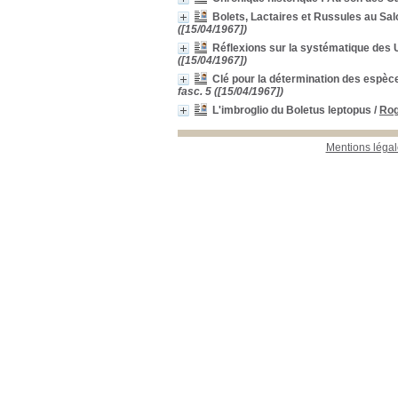
Bolets, Lactaires et Russules au S
([15/04/1967])
Réflexions sur la systématique des U
([15/04/1967])
Clé pour la détermination des espè
fasc. 5 ([15/04/1967])
L'imbroglio du Boletus leptopus
/
Rog
Mentions légal