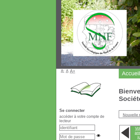
A-
A
A+
Accueil
Bienve
Sociét
Se connecter
Nouvelle 
accéder à votre compte de
lecteur
Vol
ann
j