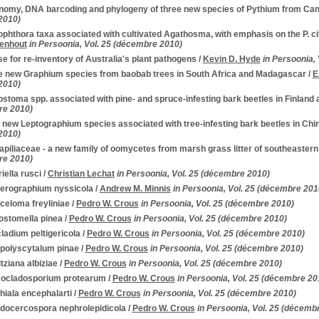
nomy, DNA barcoding and phylogeny of three new species of Pythium from Ca
2010)
phthora taxa associated with cultivated Agathosma, with emphasis on the P. cit
denhout
in Persoonia, Vol. 25 (décembre 2010)
e for re-inventory of Australia's plant pathogens
/
Kevin D. Hyde
in Persoonia,
e new Graphium species from baobab trees in South Africa and Madagascar
/
E
2010)
stoma spp. associated with pine- and spruce-infesting bark beetles in Finland
re 2010)
 new Leptographium species associated with tree-infesting bark beetles in Chi
2010)
apiliaceae - a new family of oomycetes from marsh grass litter of southeaster
re 2010)
iella rusci
/
Christian Lechat
in Persoonia, Vol. 25 (décembre 2010)
erographium nyssicola
/
Andrew M. Minnis
in Persoonia, Vol. 25 (décembre 201
celoma freyliniae
/
Pedro W. Crous
in Persoonia, Vol. 25 (décembre 2010)
ostomella pinea
/
Pedro W. Crous
in Persoonia, Vol. 25 (décembre 2010)
ladium peltigericola
/
Pedro W. Crous
in Persoonia, Vol. 25 (décembre 2010)
polyscytalum pinae
/
Pedro W. Crous
in Persoonia, Vol. 25 (décembre 2010)
itziana albiziae
/
Pedro W. Crous
in Persoonia, Vol. 25 (décembre 2010)
cocladosporium protearum
/
Pedro W. Crous
in Persoonia, Vol. 25 (décembre 20
hiala encephalarti
/
Pedro W. Crous
in Persoonia, Vol. 25 (décembre 2010)
docercospora nephrolepidicola
/
Pedro W. Crous
in Persoonia, Vol. 25 (décemb