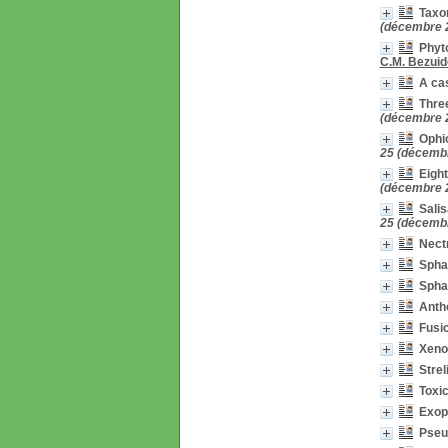
Taxo
(décembre 
Phyto
C.M. Bezui
A cas
Thre
(décembre 
Ophio
25 (décemb
Eight
(décembre 
Salis
25 (décemb
Nectr
Spha
Spha
Anth
Fusic
Xeno
Strel
Toxi
Exop
Pseu