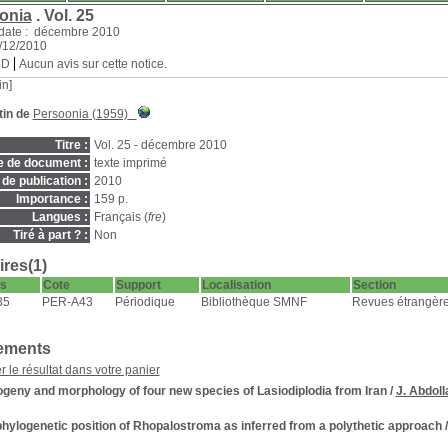
onia
.
Vol. 25
date : décembre 2010
1/12/2010
BD
Aucun avis sur cette notice.
in]
tin de
Persoonia
(1959)
Titre :
Vol. 25 - décembre 2010
e de document :
texte imprimé
de publication :
2010
Importance :
159 p.
Langues :
Français (
fre
)
Tiré à part ? :
Non
res(1)
s
Cote
Support
Localisation
Section
35
PER-A43
Périodique
Bibliothèque SMNF
Revues étrangère
ements
r le résultat dans votre panier
geny and morphology of four new species of Lasiodiplodia from Iran
/
J. Abdol
hylogenetic position of Rhopalostroma as inferred from a polythetic approach