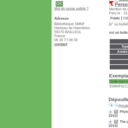
Perso
Mot de passe oublié ?
Mention de 
Paru le : 0
Adresse
Public
IS
Bibliothèque SMNF
[n° ou bullet
Hameau de Haendries
59270 BAILLEUL
est un bulle
France
06 30 77 08 30
contact
Typ
Année 
Exemplai
Code-barre
3SMNF021
Dépouill
Ajoute
Phylo
2010)
The p
2010)