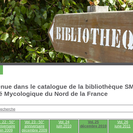
nue dans le catalogue de la bibliothèque S
é Mycologique du Nord de la France
recherche
. 22 - 50°
Vol. 23 - 50°
Vol. 24
Vol. 25
Vol. 26
iversaire
anniversaire
juin 2010
décembre 2010
june 2011
uin 2009
décembre 2009