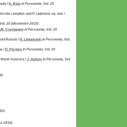
nada
/
K. Bala
in Persoonia, Vol. 25
ricola complex and P. capensis sp. nov.
/
 Vol. 25 (décembre 2010)
.M. Cruywagen
in Persoonia, Vol. 25
 and Russia
/
R. Linnakoski
in Persoonia, Vol.
na
/
D. Paciura
in Persoonia, Vol. 25
n North America
/
J. Hulvey
in Persoonia, Vol.
0)
10)
re 2010)