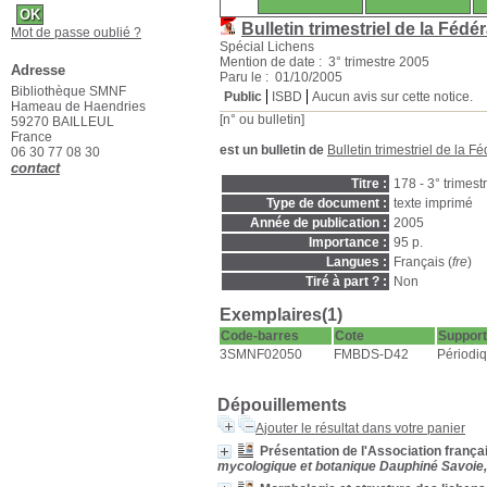
Bulletin trimestriel de la Fé
Mot de passe oublié ?
Spécial Lichens
Mention de date : 3° trimestre 2005
Adresse
Paru le : 01/10/2005
Bibliothèque SMNF
Public
ISBD
Aucun avis sur cette notice.
Hameau de Haendries
[n° ou bulletin]
59270 BAILLEUL
France
est un bulletin de
Bulletin trimestriel de la
06 30 77 08 30
contact
Titre :
178 - 3° trimes
Type de document :
texte imprimé
Année de publication :
2005
Importance :
95 p.
Langues :
Français (
fre
)
Tiré à part ? :
Non
Exemplaires(1)
Code-barres
Cote
Support
3SMNF02050
FMBDS-D42
Périodi
Dépouillements
Ajouter le résultat dans votre panier
Présentation de l'Association françai
mycologique et botanique Dauphiné Savoie, 