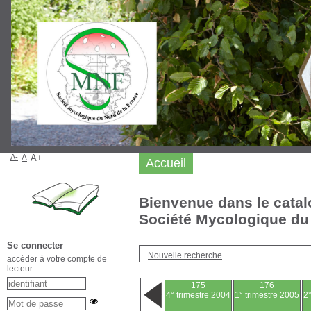
A-
A
A+
Accueil
Bienvenue dans le catal
Société Mycologique du 
Se connecter
Nouvelle recherche
accéder à votre compte de
lecteur
175
176
4° trimestre 2004
1° trimestre 2005
2°