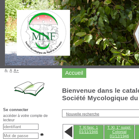
A-
A
A+
Accueil
Bienvenue dans le catal
Société Mycologique du 
Se connecter
Nouvelle recherche
accéder à votre compte de
lecteur
T. XI fasc. 1
T. XI, 1° suppl.
01/11/1946
Colonial
01/12/1946