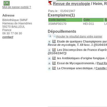
Revue de mycologie
/ Heim, R
Mot de passe oublié ?
Paru le : 01/04/1947
Exemplaires(1)
Adresse
Code-barres
Cote
S
Bibliothèque SMNF
Hameau de Haendries
3SMNF00170
HEI-D11
Li
59270 BAILLEUL
France
Dépouillements
06 30 77 08 30
Ajouter le résultat dans votre panier
contact
Etude de quelques Champignons par
Revue de mycologie, T. XII fasc. 1 ([01/04/19
Les Discomycètes de France d'après 
([01/04/1947])
les Antibiotiques d'origine fongique.
Essai de Mycogastronomie.
/
Paul R
La Chronique anecdotique.
/
Camille 