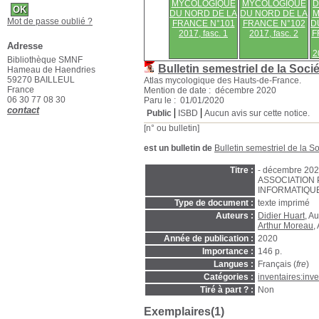
MYCOLOGIQUE
MYCOLOGIQUE
D
DU NORD DE LA
DU NORD DE LA
M
Mot de passe oublié ?
FRANCE N°101
FRANCE N°102
D
2017, fasc. 1
2017, fasc. 2
F
Adresse
2
Bibliothèque SMNF
Bulletin semestriel de la Soc
Hameau de Haendries
59270 BAILLEUL
Atlas mycologique des Hauts-de-France.
France
Mention de date : décembre 2020
06 30 77 08 30
Paru le : 01/01/2020
contact
Public
ISBD
Aucun avis sur cette notice.
[n° ou bulletin]
est un bulletin de
Bulletin semestriel de la 
Titre :
- décembre 2020
ASSOCIATION 
INFORMATIQUE
Type de document :
texte imprimé
Auteurs :
Didier Huart
, Au
Arthur Moreau
,
Année de publication :
2020
Importance :
146 p.
Langues :
Français (
fre
)
Catégories :
inventaires:inve
Tiré à part ? :
Non
Exemplaires(1)