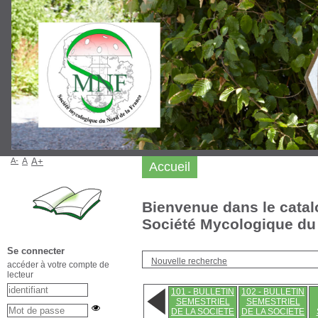
A-
A
A+
Accueil
Bienvenue dans le catal
Société Mycologique du 
Se connecter
Nouvelle recherche
accéder à votre compte de
lecteur
101 - BULLETIN
102 - BULLETIN
SEMESTRIEL
SEMESTRIEL
DE LA SOCIETE
DE LA SOCIETE