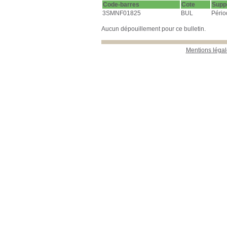
Code-barres
Cote
Supp
3SMNF01825
BUL
Pério
Aucun dépouillement pour ce bulletin.
Mentions légal