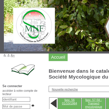
A-
A
A+
Accueil
Bienvenue dans le catal
Société Mycologique du 
Se connecter
Nouvelle recherche
accéder à votre compte de
lecteur
fasc. 56
fasc. 57-58 -
01/10/1984
Transect
mycologique