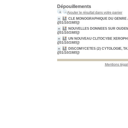
Dépouillements
Ajouter le résultat dans votre panier
CLE MONOGRAPHIQUE DU GENRE AGA
([01/10/1985])
NOUVELLES DONNEES SUR OUDEM
([01/10/1985])
UN NOUVEAU CLITOCYBE XEROPHILE
([01/10/1985])
DISCOMYCETES (2) CYTOLOGIE, T
([01/10/1985])
Mentions légal