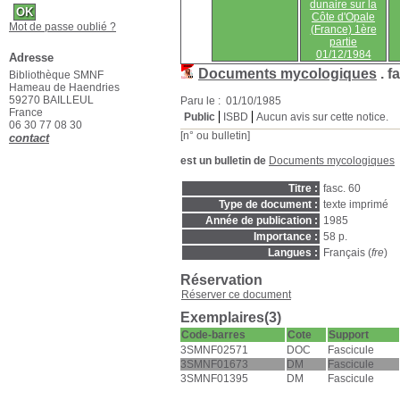
dunaire sur la
Côte d'Opale
Mot de passe oublié ?
(France) 1ère
partie
01/12/1984
Adresse
Documents mycologiques
.
f
Bibliothèque SMNF
Hameau de Haendries
59270 BAILLEUL
Paru le : 01/10/1985
France
Public
ISBD
Aucun avis sur cette notice.
06 30 77 08 30
[n° ou bulletin]
contact
est un bulletin de
Documents mycologiques
Titre :
fasc. 60
Type de document :
texte imprimé
Année de publication :
1985
Importance :
58 p.
Langues :
Français (
fre
)
Réservation
Réserver ce document
Exemplaires(3)
Code-barres
Cote
Support
3SMNF02571
DOC
Fascicule
3SMNF01673
DM
Fascicule
3SMNF01395
DM
Fascicule