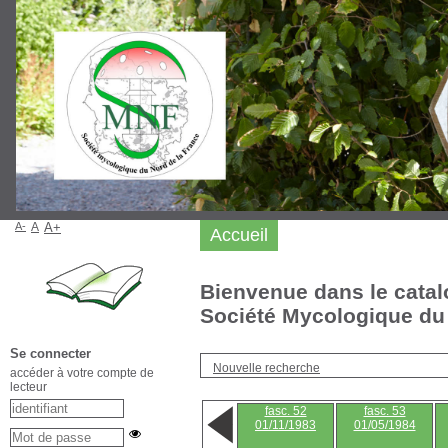
A-
A
A+
Accueil
Bienvenue dans le catal
Société Mycologique du 
Se connecter
Nouvelle recherche
accéder à votre compte de
lecteur
fasc. 52
fasc. 53
01/11/1983
01/05/1984