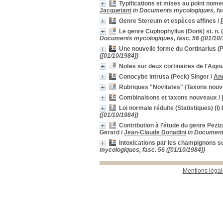
Typifications et mises au point nome
Jacquetant
in Documents mycologiques, fas
Genre Stereum et espèces affines
/
Le genre Cuphophyllus (Donk) st. n. 
Documents mycologiques, fasc. 56 ([01/10/
Une nouvelle forme du Cortinarius 
([01/10/1984])
Notes sur deux cortinaires de l'Aigo
Conocybe intrusa (Peck) Singer
/
An
Rubriques "Novitates" (Taxons nouve
Combinaisons et taxons nouveaux
/
Loi normale réduite (Statistiques) (I
([01/10/1984])
Contribution à l'étude du genre Peziza 
Gerard
/
Jean-Claude Donadini
in Documents
Intoxications par les champignons s
mycologiques, fasc. 56 ([01/10/1984])
Mentions légal