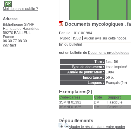
Mot de passe oublié ?
Adresse
Documents mycologiques
.
f
Bibliothèque SMNF
Hameau de Haendries
59270 BAILLEUL
Paru le : 01/10/1984
France
Public
ISBD
Aucun avis sur cette notice.
06 30 77 08 30
[n° ou bulletin]
contact
est un bulletin de
Documents mycologiques
Titre :
fasc. 56
Type de document :
texte imprimé
Année de publication :
1984
Importance :
56 p.
Langues :
Français (
fre
)
Exemplaires(2)
Code-barres
Cote
Support
3SMNF01392
DM
Fascicule
3SMNF01625
DM
Fascicule
Dépouillements
Ajouter le résultat dans votre panier