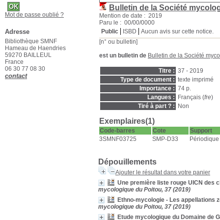
Bulletin de la Société mycolo
Mot de passe oublié ?
Mention de date : 2019
Paru le : 00/00/0000
Adresse
Public
ISBD
Aucun avis sur cette notice.
Bibliothèque SMNF
[n° ou bulletin]
Hameau de Haendries
59270 BAILLEUL
est un bulletin de
Bulletin de la Société myc
France
06 30 77 08 30
Titre :
37 - 2019
contact
Type de document :
texte imprimé
Importance :
74 p.
Langues :
Français (
fre
)
Tiré à part ? :
Non
Exemplaires(1)
Code-barres
Cote
Support
3SMNF03725
SMP-D33
Périodique
Dépouillements
Ajouter le résultat dans votre panier
Une première liste rouge UICN des
mycologique du Poitou, 37 (2019)
Ethno-mycologie - Les appellations 
mycologique du Poitou, 37 (2019)
Etude mycologique du Domaine de G