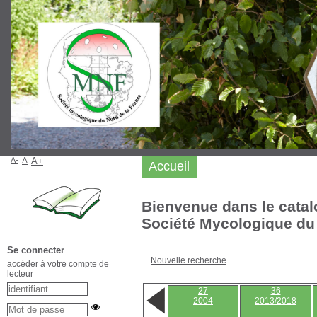
A-
A
A+
Accueil
Bienvenue dans le catal
Société Mycologique du 
Se connecter
Nouvelle recherche
accéder à votre compte de
lecteur
27
36
2004
2013/2018