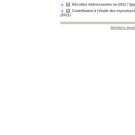
Récoltes intéressantes en 2011
/
Vin
Contribution à l'étude des myxomycè
(2011)
Mentions légal