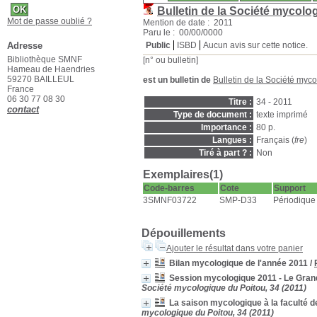
Bulletin de la Société mycolo
Mot de passe oublié ?
Mention de date : 2011
Paru le : 00/00/0000
Adresse
Public
ISBD
Aucun avis sur cette notice.
Bibliothèque SMNF
[n° ou bulletin]
Hameau de Haendries
59270 BAILLEUL
est un bulletin de
Bulletin de la Société myc
France
06 30 77 08 30
Titre :
34 - 2011
contact
Type de document :
texte imprimé
Importance :
80 p.
Langues :
Français (
fre
)
Tiré à part ? :
Non
Exemplaires(1)
Code-barres
Cote
Support
3SMNF03722
SMP-D33
Périodique
Dépouillements
Ajouter le résultat dans votre panier
Bilan mycologique de l'année 2011
/
Session mycologique 2011 - Le Grand
Société mycologique du Poitou, 34 (2011)
La saison mycologique à la faculté 
mycologique du Poitou, 34 (2011)