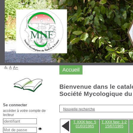
A-
A
A+
Accueil
Bienvenue dans le catal
Société Mycologique du 
Se connecter
Nouvelle recherche
accéder à votre compte de
lecteur
T. XXIX fasc. 5
T. XXX fasc. 1-2
01/03/1965
15/07/1965