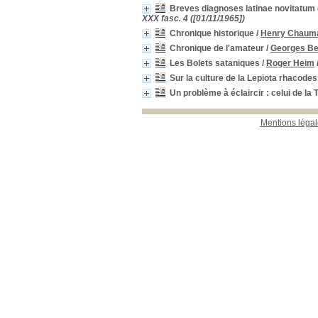
Breves diagnoses latinae novitatum
XXX fasc. 4 ([01/11/1965])
Chronique historique
/
Henry Chauma
Chronique de l'amateur
/
Georges B
Les Bolets sataniques
/
Roger Heim
Sur la culture de la Lepiota rhacodes
Un problème à éclaircir : celui de la
Mentions légal