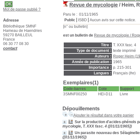
Revue de mycologie
/ Heim, R
Mot de passe oublié ?
Paru le : 01/11/1965
Adresse
Public
ISBD
Aucun avis sur cette notice.
Bibliothèque SMNF
[n° ou bulletin]
Hameau de Haendries
59270 BAILLEUL
est un bulletin de
Revue de mycologie
/
Rog
France
06 30 77 08 30
Titre :
T. XXX fasc. 4
contact
Type de document :
texte imprimé
Auteurs :
Roger Heim (1
Année de publication :
1965
Importance :
p. 215-301
Langues :
Français (
fre
)
Exemplaires(1)
Code-barres
Cote
Support
3SMNF00250
HEI-D11
Livre
Dépouillements
Ajouter le résultat dans votre panier
Sur la production d'acides-phénols
mycologie, T. XXX fasc. 4 ([01/11/1965])
Un parasite nouveau des Sélaginelle
([01/11/1965])