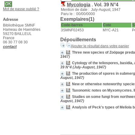
Mycologia
.
Vol. 39 N°4
Mot de passe oublié ?
Mention de date : July-August, 1947
Paru le : 00/00/0000
Exemplaires(1)
Adresse
Code-barres
Cote
S
Bibliothèque SMNF
Hameau de Haendries
3SMNF02453
MYC-A21
P
59270 BAILLEUL
France
Dépouillements
06 30 77 08 30
Ajouter le résultat dans votre panier
contact
Three new species of Zoöpage preda
1947)
Cytology of the teliospores, basidia
39 N°4 (July-August, 1947)
The production of spores in submer
August, 1947)
New or otherwise noteworthy specie
Taxonomic notes on Myxomycetes. I
Studies on some fungi from northwe
August, 1947)
Analysis of Peck's types of Meliola 