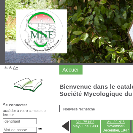
A-
A
A+
Accueil
Bienvenue dans le catal
Société Mycologique du 
Se connecter
Nouvelle recherche
accéder à votre compte de
lecteur
Vol. 75 N°3
Vol. 39 N°6
May-June 1983
November-
December, 1947