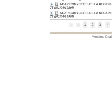
Localisation
AGARICOMYCETES DE LA REGION L
Bibliothèque SMNF
[54]
75 ([01/04/1989])
Bureau SMNF 2
[212]
AGARICOMYCETES DE LA REGION L
78 ([01/04/1990])
Section
Bulletin
[42]
1
2
3
4
Documentaire
[108]
Livres
[5]
Mentions légal
Revues étrangères
(étagère A)
[2]
Revues étrangères
(étagère B)
[1]
Revues françaises
(étagère D)
[226]