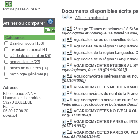
Mot de passe oublié ?
Documents disponibles écrits par
Affiner la recherche
Affiner ou comparer
2° stage "Dunes et pelouses" à St V
mycologique et botanique Dauphiné Savoie, 
Catégories
Agaricales rares ou nouvelles de la c
Basidiomycota
[163]
Agaricales de la région "Languedo
inventaire régional
[41]
Agaricales de la région Languedoc-
clé de détermination
[29]
Agaricales de la région "Languedoc
nomenclature
[27]
AGARICOMYCETES ETUDIES AU SYMPO
bases de données
[10]
mycologiques, fasc. 69 ([01/06/1987])
mycologie générale
[6]
Agaricomycètes intéressants ou nou
Ascomycota
[2]
([01/10/2000])
biographies, autres
AGARICOMYCETES MEDITERRANEE
Adresse
aspects historiques
[2]
Bibliothèque SMNF
Agaricomycètes du nord de la Franc
botanique
[2]
Hameau de Haendries
Agaricomycètes nouveaux ou intéres
59270 BAILLEUL
Pratique du terrain
[2]
Fédération mycologique et botanique Dauphi
France
anecdotes
[1]
06 30 77 08 30
AGARICOMYCETES NOUVEAUX OU 
dictionnaire, glossaire
[1]
contact
92 ([01/03/1994])
écologie
[1]
AGARICOMYCETES RARES ou INTE
([01/01/1993])
microscopie
[1]
AGARICOMYCETES RARES OU PEU
mycétisme
[1]
fasc. 93 ([01/06/1994])