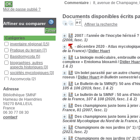
Commentaire :
8, avenue de Champagne, F-
Mot de passe oublié ?
Documents disponibles écrits par
Affiner ou comparer
Affiner la recherche
2007 : l'année de l'inocybe hérissé ?
Catégories
(2008, fasc. 1)
inventaire régional
[15]
- décembre 2020 - Atlas mycologiqu
Pratique du terrain
[7]
de la France)
/
Didier Huart
Basidiomycota
[5]
La biologie moléculaire, embrouille
complexe » Entoloma bloxamii
/
Didier Huar
biographies, autres
1 & 2)
aspects historiques
[3]
sociétés mycologiques
[3]
Un bolet parasité par un autre champ
roseus
/
Didier Huart
in Bulletin semestriel
Ascomycota
[2]
Le Bulletin de la SMN(F): 50 ans d'his
biologie moléculaire
[2]
105 & 106 (2019, fasc. 1 & 2)
Adresse
clé de détermination
[2]
Le bulletin de la SMNF : 50 ans d'his
Bibliothèque SMNF
gastéroïde, sécotioïde
[1]
de la France, 107 & 108 (2020, fasc. 1 & 2)
Hameau de Haendries
59270 BAILLEUL
réalisation d'inventaire
[1]
Des champignons juste bons à jeter à
France
France, 81 (2007, fasc. 1)
Localisation
06 30 77 08 30
Des champignons juste bons à jeter à
contact
Bibliothèque SMNF
[1]
Société Mycologique du Nord de la France, 8
Bureau SMNF 2
[32]
Champignons de nos jardins (n° 1)
/
Section
(2023, fasc. 2)
Bulletin
[21]
Champignons de nos jardins (n° 2)
/