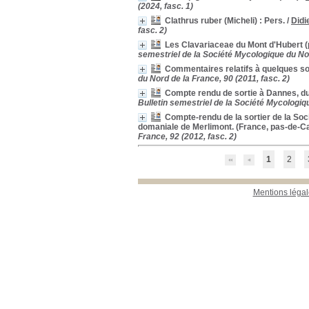
Livres
[11]
(2024, fasc. 1)
Revues françaises
Clathrus ruber (Micheli) : Pers.
/
Didi
(étagère D)
[1]
fasc. 2)
Les Clavariaceae du Mont d'Hubert (
semestriel de la Société Mycologique du Nor
Commentaires relatifs à quelques so
du Nord de la France, 90 (2011, fasc. 2)
Compte rendu de sortie à Dannes, dun
Bulletin semestriel de la Société Mycologiqu
Compte-rendu de la sortier de la Soc
domaniale de Merlimont. (France, pas-de-Ca
France, 92 (2012, fasc. 2)
1
2
Mentions légal